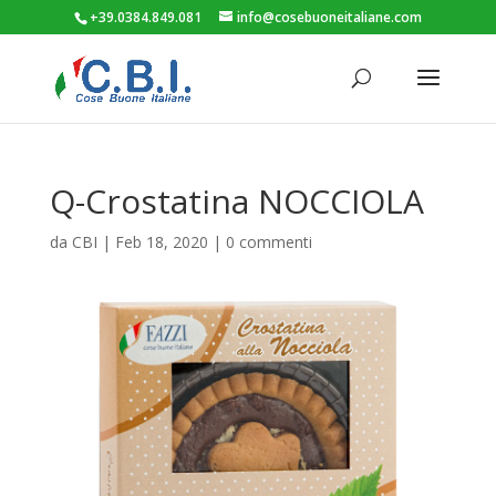
+39.0384.849.081
info@cosebuoneitaliane.com
Q-Crostatina NOCCIOLA
da
CBI
|
Feb 18, 2020
|
0 commenti