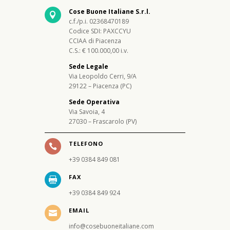
Cose Buone Italiane S.r.l.

c.f./p.i. 02368470189
Codice SDI: PAXCCYU
CCIAA di Piacenza
C.S.: € 100.000,00 i.v.
Sede Legale
Via Leopoldo Cerri, 9/A
29122 – Piacenza (PC)
Sede Operativa
Via Savoia, 4
27030 – Frascarolo (PV)
TELEFONO

+39 0384 849 081
FAX

+39 0384 849 924
EMAIL

info@cosebuoneitaliane.com