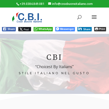
+39.0384.849.081
info@cosebuoneitaliane.com
WhatsApp
Messenger
Print
Post
Share
Share
Video
Player
CBI
“Choicest By Italians”
STILE ITALIANO NEL GUSTO