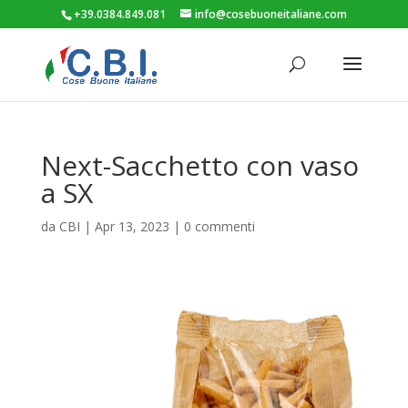
+39.0384.849.081
info@cosebuoneitaliane.com
Next-Sacchetto con vaso
a SX
da
CBI
|
Apr 13, 2023
|
0 commenti