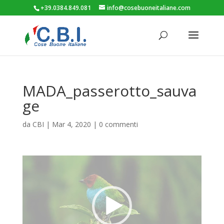
+39.0384.849.081
info@cosebuoneitaliane.com
MADA_passerotto_sauva
ge
da
CBI
|
Mar 4, 2020
|
0 commenti
Video
Player