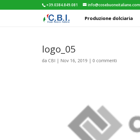
+39.0384.849.081
info@cosebuoneitaliane.co
Produzione dolciaria
logo_05
da
CBI
|
Nov 16, 2019
|
0 commenti