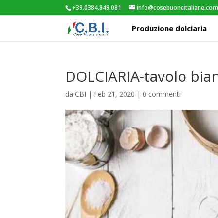
+39.0384.849.081
info@cosebuoneitaliane.co
Produzione dolciaria
DOLCIARIA-tavolo bian
da
CBI
|
Feb 21, 2020
|
0 commenti