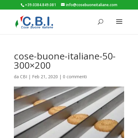
+39.0384.849.081
info@cosebuoneitaliane.com
cose-buone-italiane-50-
300×200
da
CBI
|
Feb 21, 2020
|
0 commenti