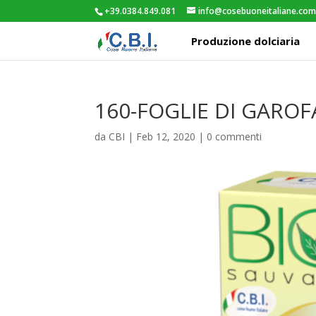
+39.0384.849.081
info@cosebuoneitaliane.co
Produzione dolciaria
160-FOGLIE DI GAROF
da
CBI
|
Feb 12, 2020
|
0 commenti