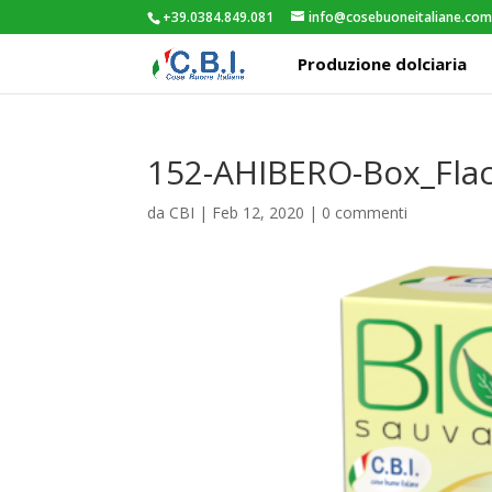
+39.0384.849.081
info@cosebuoneitaliane.co
Produzione dolciaria
152-AHIBERO-Box_Fla
da
CBI
|
Feb 12, 2020
|
0 commenti