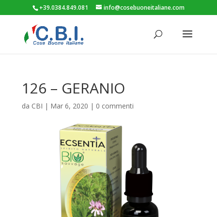
+39.0384.849.081
info@cosebuoneitaliane.com
126 – GERANIO
da
CBI
|
Mar 6, 2020
|
0 commenti