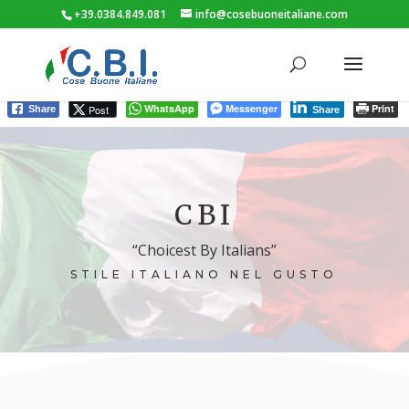
+39.0384.849.081
info@cosebuoneitaliane.com
WhatsApp
Messenger
Print
Post
Share
Share
Video
Player
CBI
“Choicest By Italians”
STILE ITALIANO NEL GUSTO