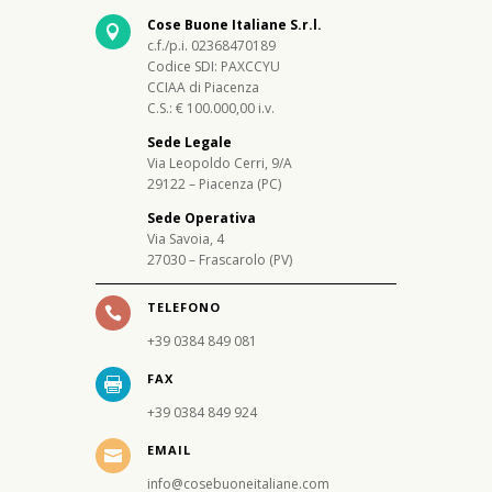
Cose Buone Italiane S.r.l.

c.f./p.i. 02368470189
Codice SDI: PAXCCYU
CCIAA di Piacenza
C.S.: € 100.000,00 i.v.
Sede Legale
Via Leopoldo Cerri, 9/A
29122 – Piacenza (PC)
Sede Operativa
Via Savoia, 4
27030 – Frascarolo (PV)
TELEFONO

+39 0384 849 081
FAX

+39 0384 849 924
EMAIL

info@cosebuoneitaliane.com