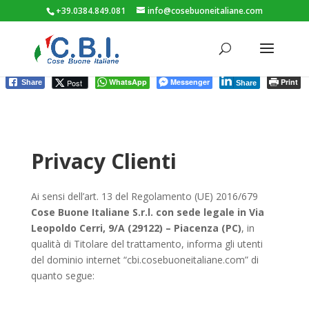
+39.0384.849.081
info@cosebuoneitaliane.com
WhatsApp
Messenger
Print
Post
Share
Share
Privacy Clienti
Ai sensi dell’art. 13 del Regolamento (UE) 2016/679
Cose Buone Italiane S.r.l. con sede legale in
Via
Leopoldo Cerri, 9/A (29122) – Piacenza (PC)
, in
qualità di Titolare del trattamento, informa gli utenti
del dominio internet “
cbi.cosebuoneitaliane.com
” di
quanto segue: