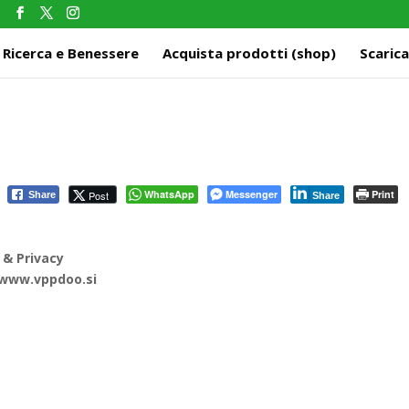
m
Ricerca e Benessere
Acquista prodotti (shop)
Scarica
WhatsApp
Messenger
Print
Post
Share
Share
 & Privacy
www.vppdoo.si